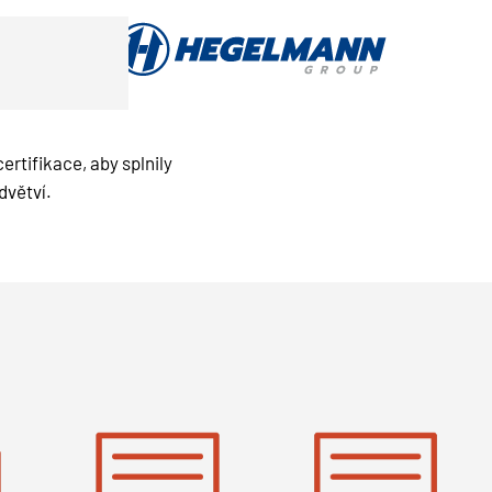
rtifikace, aby splnily
dvětví.