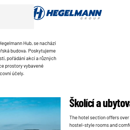
, Hegelmann Hub, se nachází
lářská budova. Poskytujeme
í, pořádání akcí a různých
ce prostory vybavené
covní účely.
Školící a ubytov
The hotel section offers ove
hostel-style rooms and com