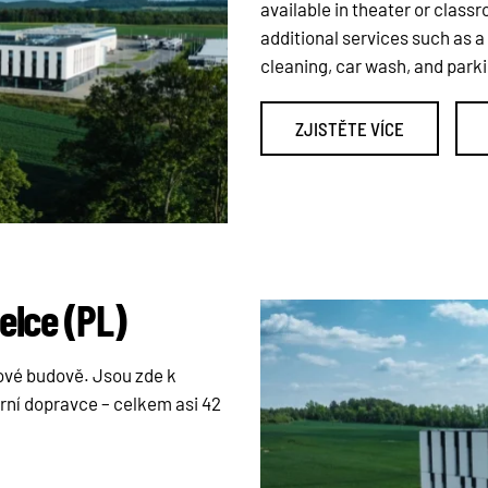
available in theater or class
additional services such as a
cleaning, car wash, and park
ZJISTĚTE VÍCE
elce (PL)
ové budově. Jsou zde k
erní dopravce – celkem asi 42