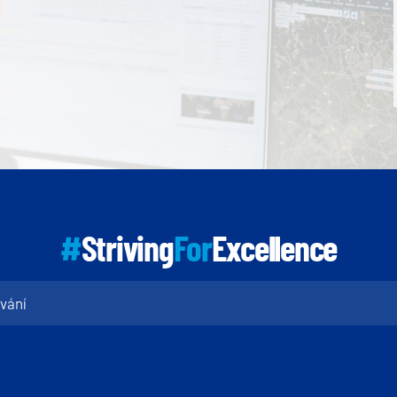
#
Striving
For
Excellence