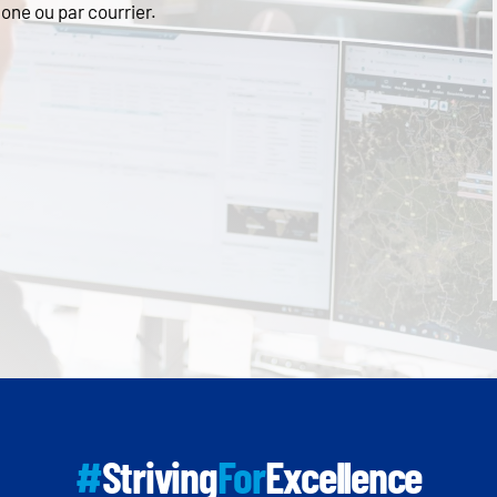
one ou par courrier.
#
Striving
For
Excellence