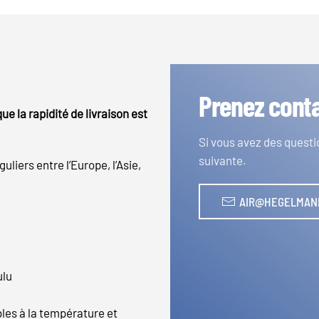
Prenez cont
ue la rapidité de livraison est
Si vous avez des questi
suivante.
uliers entre l’Europe, l’Asie,
AIR@HEGELMAN
ulu
es à la température et