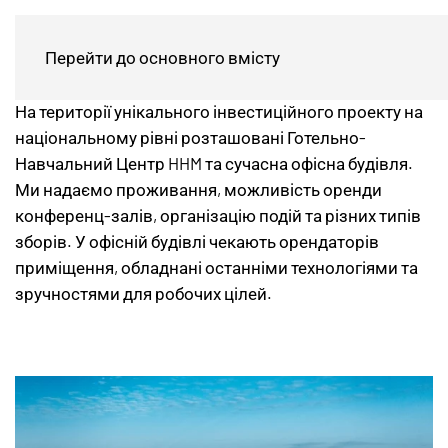
Готелі та нерухомість
Перейти до основного вмісту
На території унікального інвестиційного проекту на
національному рівні розташовані Готельно-
Навчальний Центр HHM та сучасна офісна будівля.
Ми надаємо проживання, можливість оренди
конференц-залів, організацію подій та різних типів
зборів. У офісній будівлі чекають орендаторів
приміщення, обладнані останніми технологіями та
зручностями для робочих цілей.