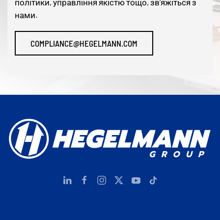
політики, управління якістю тощо, зв’яжіться з
нами.
COMPLIANCE@HEGELMANN.COM