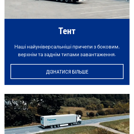
Тент
Наші найуніверсальніші причепи з боковим,
верхнім та заднім типами завантаження.
ДІЗНАТИСЯ БІЛЬШЕ