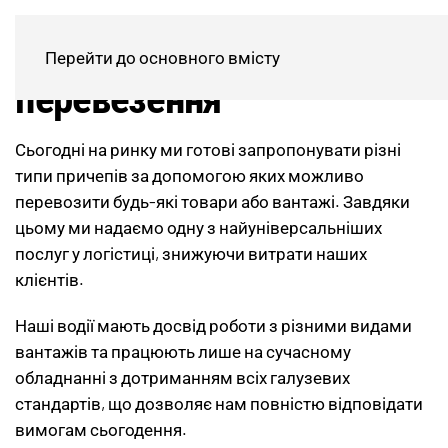
УЗНАТЬ БОЛЬШЕ
Автомобільні
Перейти до основного вмісту
перевезення
Сьогодні на ринку ми готові запропонувати різні
типи причепів за допомогою яких можливо
перевозити будь-які товари або вантажі. Завдяки
цьому ми надаємо одну з найуніверсальніших
послуг у логістиці, знижуючи витрати наших
клієнтів.
Наші водії мають досвід роботи з різними видами
вантажів та працюють лише на сучасному
обладнанні з дотриманням всіх галузевих
стандартів, що дозволяє нам повністю відповідати
вимогам сьогодення.