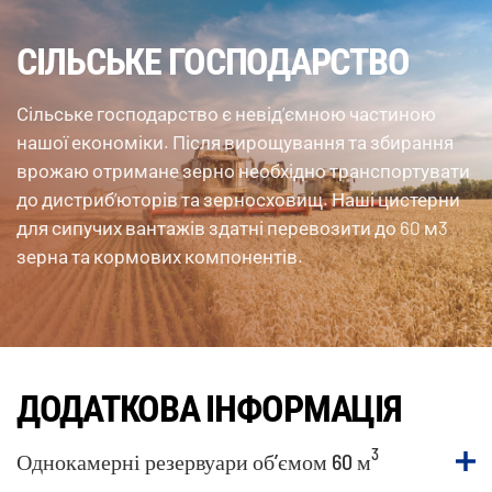
СІЛЬСЬКЕ ГОСПОДАРСТВО
Сільське господарство є невід’ємною частиною
нашої економіки. Після вирощування та збирання
врожаю отримане зерно необхідно транспортувати
до дистриб’юторів та зерносховищ. Наші цистерни
для сипучих вантажів здатні перевозити до 60 м3
зерна та кормових компонентів.
ДОДАТКОВА ІНФОРМАЦІЯ
3
Однокамерні резервуари об’ємом 60 м