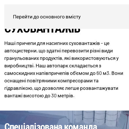
ЦИСТЕРНИ ДЛЯ
Перейти до основного вмісту
СУХОВАНТАЖІВ
Наші причепи для насипних суховантажів – це
автоцистерни, що здатні перевозити різні види
гранульованих продуктів, які використовуються у
виробництві. Наш автопарк складається з
самоскидних напівпричепів об’ємом до 60 м3. Вони
оснащені повітряними компресорами та
гідравлікою, що дозволяє легше розвантажувати
вантажі висотою до 30 метрів.
Спеціалізована команда