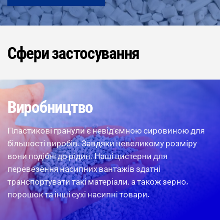
Сфери застосування
Виробництво
Пластикові гранули є невід’ємною сировиною для
більшості виробів. Завдяки невеликому розміру
вони подібні до рідин. Наші цистерни для
перевезення насипних вантажів здатні
транспортувати такі матеріали, а також зерно,
порошок та інші сухі насипні товари.