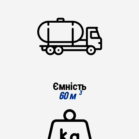
Ємність
60 м ³