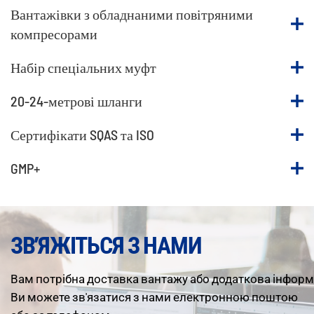
Вантажівки з обладнаними повітряними
компресорами
Набір спеціальних муфт
20-24-метрові шланги
Сертифікати SQAS та ISO
GMP+
ЗВ’ЯЖІТЬСЯ З НАМИ
Вам
потрібна
доставка
вантажу
або
додаткова
інформ
Ви можете зв'язатися з нами електронною поштою