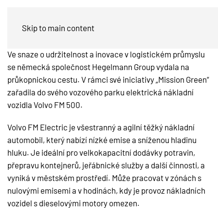
Volvo FM Electric Trucks
Skip to main content
Ve snaze o udržitelnost a inovace v logistickém průmyslu
se německá společnost Hegelmann Group vydala na
průkopnickou cestu. V rámci své iniciativy „Mission Green“
zařadila do svého vozového parku elektrická nákladní
vozidla Volvo FM 500.
Volvo FM Electric je všestranný a agilní těžký nákladní
automobil, který nabízí nízké emise a sníženou hladinu
hluku. Je ideální pro velkokapacitní dodávky potravin,
přepravu kontejnerů, jeřábnické služby a další činnosti, a
vyniká v městském prostředí. Může pracovat v zónách s
nulovými emisemi a v hodinách, kdy je provoz nákladních
vozidel s dieselovými motory omezen.