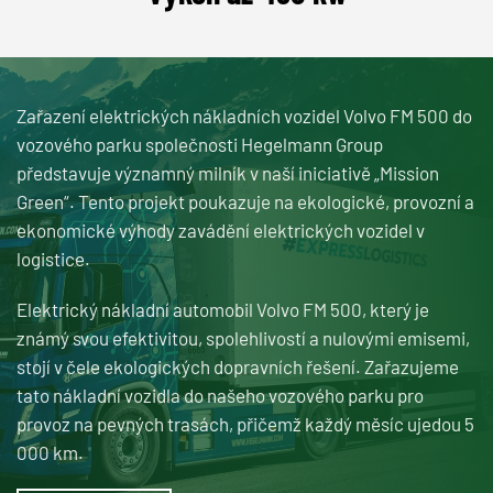
Zařazení elektrických nákladních vozidel Volvo FM 500 do
vozového parku společnosti Hegelmann Group
představuje významný milník v naší iniciativě „Mission
Green“. Tento projekt poukazuje na ekologické, provozní a
ekonomické výhody zavádění elektrických vozidel v
logistice.
Elektrický nákladní automobil Volvo FM 500, který je
známý svou efektivitou, spolehlivostí a nulovými emisemi,
stojí v čele ekologických dopravních řešení. Zařazujeme
tato nákladní vozidla do našeho vozového parku pro
provoz na pevných trasách, přičemž každý měsíc ujedou 5
000 km.