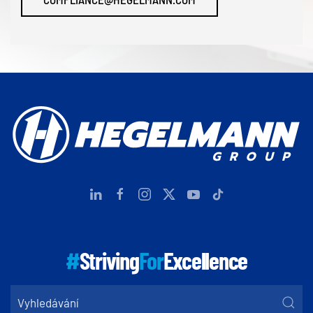
#
Striving
For
Excellence