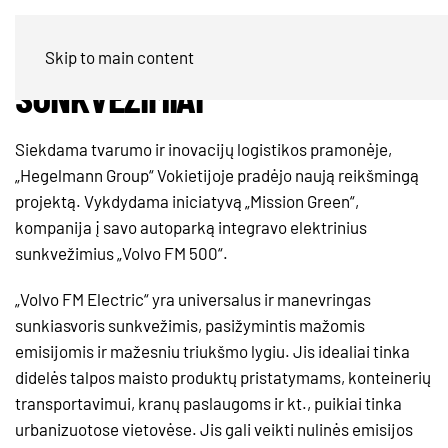
VOLVO FM ELEKTRINIAI
Skip to main content
SUNKVEŽIMIAI
Siekdama tvarumo ir inovacijų logistikos pramonėje,
„Hegelmann Group“ Vokietijoje pradėjo naują reikšmingą
projektą. Vykdydama iniciatyvą „Mission Green“,
kompanija į savo autoparką integravo elektrinius
sunkvežimius „Volvo FM 500“.
„Volvo FM Electric“ yra universalus ir manevringas
sunkiasvoris sunkvežimis, pasižymintis mažomis
emisijomis ir mažesniu triukšmo lygiu. Jis idealiai tinka
didelės talpos maisto produktų pristatymams, konteinerių
transportavimui, kranų paslaugoms ir kt., puikiai tinka
urbanizuotose vietovėse. Jis gali veikti nulinės emisijos