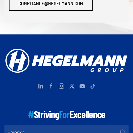
COMPLIANCE@HEGELMANN.COM
#
Striving
For
Excellence