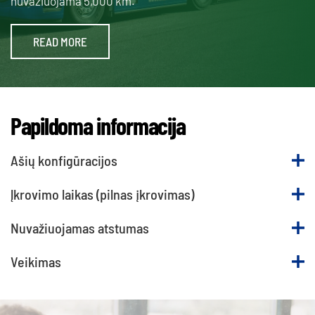
nuvažiuojama 5,000 km.
READ MORE
Papildoma informacija
Ašių konfigūracijos
Įkrovimo laikas (pilnas įkrovimas)
Nuvažiuojamas atstumas
Veikimas