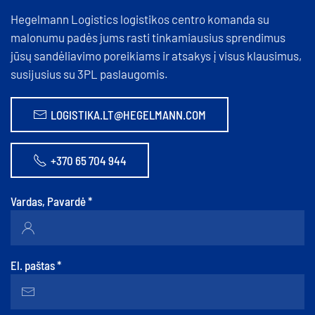
Hegelmann Logistics logistikos centro komanda su
malonumu padės jums rasti tinkamiausius sprendimus
jūsų sandėliavimo poreikiams ir atsakys į visus klausimus,
susijusius su 3PL paslaugomis.
LOGISTIKA.LT@HEGELMANN.COM
+370 65 704 944
Vardas, Pavardė
*
El. paštas
*