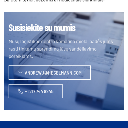
Susisiekite su mumis
Mūsų logistikos centro komanda mielai padės jums
rasti tinkamą sprendimą jūsų sandėliavimo
poreikiams.
ANDREWJ@HEGELMANN.COM
+1 217 744 9245