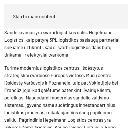
SANDĖLIAVIMAS
Skip to main content
Sandėliavimas yra svarbi logistikos dalis. Hegelmann
Logistics, kaip patyrę 3PL logistikos paslaugų partneriai,
siekiame užtikrinti, kad ši svarbi logistikos dalis būtų
tinkamai ir efektyviai tvarkoma.
Turime modernius logistikos centrus, išdėstytus
strategiškai svarbiose Europos vietose. Mūsų centrai
išsidėstę Varšuvoje ir Poznanėje, taip pat Vokietijoje bei
Prancūzijoje, kad galėtume patenkinti įvairių klientų
poreikius. Naudodami modernias sandėlio valdymo
sistemas, įgyvendiname sudėtingus ir nestandartinius
logistikos procesus, reikalaujančius daug papildomų
veiklų. Pagrindinis Hegelmann Logistics centras yra
įsikūręs Žemaitkiemyje, Kauno rajone, Lietuvoje, kurio