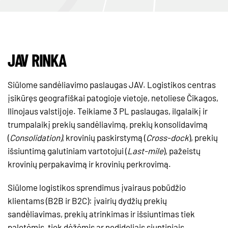
JAV RINKA
Siūlome sandėliavimo paslaugas JAV. Logistikos centras
įsikūręs geografiškai patogioje vietoje, netoliese Čikagos,
Ilinojaus valstijoje. Teikiame 3 PL paslaugas, ilgalaikį ir
trumpalaikį prekių sandėliavimą, prekių konsolidavimą
(
Consolidation)
, krovinių paskirstymą (
Cross-dock
), prekių
išsiuntimą galutiniam vartotojui (
Last-mile
), pažeistų
krovinių perpakavimą ir krovinių perkrovimą.
Siūlome logistikos sprendimus įvairaus pobūdžio
klientams (B2B ir B2C): įvairių dydžių prekių
sandėliavimas, prekių atrinkimas ir išsiuntimas tiek
paletėmis, tiek dėžėmis ar nedideliais siuntiniais.