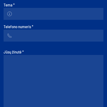
Tema
*
Telefono numeris
*
Jūsų žinutė
*