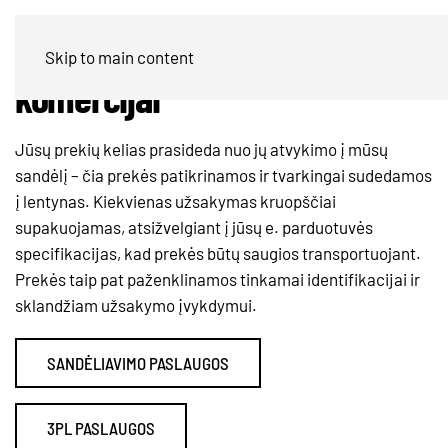
Sandėliavimas ir Logistika e.
Skip to main content
komercijai
Jūsų prekių kelias prasideda nuo jų atvykimo į mūsų
sandėlį – čia prekės patikrinamos ir tvarkingai sudedamos
į lentynas. Kiekvienas užsakymas kruopščiai
supakuojamas, atsižvelgiant į jūsų e. parduotuvės
specifikacijas, kad prekės būtų saugios transportuojant.
Prekės taip pat paženklinamos tinkamai identifikacijai ir
sklandžiam užsakymo įvykdymui.
SANDĖLIAVIMO PASLAUGOS
3PL PASLAUGOS