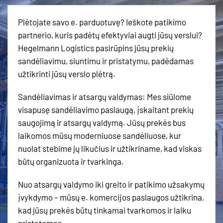
Plėtojate savo e. parduotuvę? Ieškote patikimo
partnerio, kuris padėtų efektyviai augti jūsų verslui?
Hegelmann Logistics pasirūpins jūsų prekių
sandėliavimu, siuntimu ir pristatymu, padėdamas
užtikrinti jūsų verslo plėtrą.
Sandėliavimas ir atsargų valdymas: Mes siūlome
visapusę sandėliavimo paslaugą, įskaitant prekių
saugojimą ir atsargų valdymą. Jūsų prekės bus
laikomos mūsų moderniuose sandėliuose, kur
nuolat stebime jų likučius ir užtikriname, kad viskas
būtų organizuota ir tvarkinga.
Nuo atsargų valdymo iki greito ir patikimo užsakymų
įvykdymo – mūsų e. komercijos paslaugos užtikrina,
kad jūsų prekės būtų tinkamai tvarkomos ir laiku