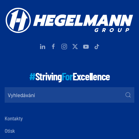
#
Striving
For
Excellence
Kontakty
Otisk