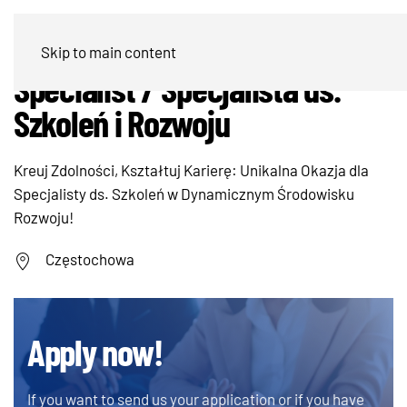
Learning & Development
Skip to main content
Specialist / Specjalista ds.
Szkoleń i Rozwoju
Kreuj Zdolności, Kształtuj Karierę: Unikalna Okazja dla
Specjalisty ds. Szkoleń w Dynamicznym Środowisku
Rozwoju!
Częstochowa
Apply now!
If you want to send us your application or if you have