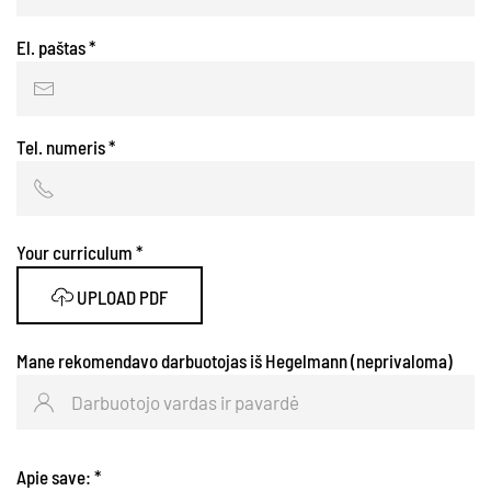
El. paštas
*
Tel. numeris
*
Your curriculum
*
UPLOAD PDF
Mane rekomendavo darbuotojas iš Hegelmann (neprivaloma)
Apie save:
*