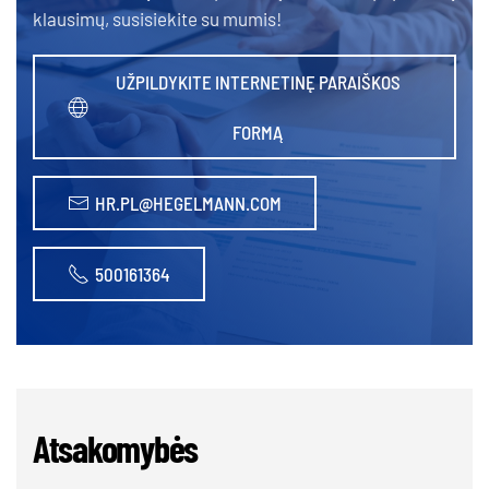
klausimų, susisiekite su mumis!
UŽPILDYKITE INTERNETINĘ PARAIŠKOS
FORMĄ
HR.PL@HEGELMANN.COM
500161364
Atsakomybės