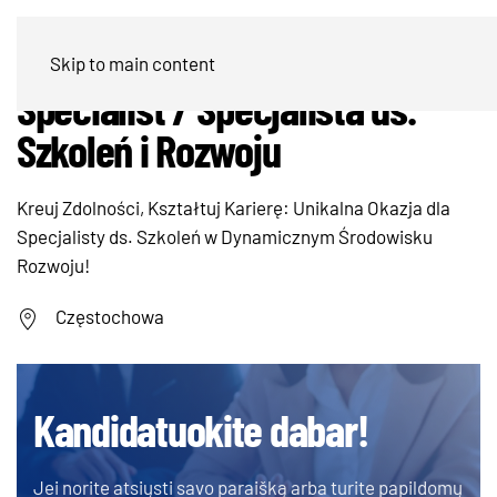
Learning & Development
Skip to main content
Specialist / Specjalista ds.
Szkoleń i Rozwoju
Kreuj Zdolności, Kształtuj Karierę: Unikalna Okazja dla
Specjalisty ds. Szkoleń w Dynamicznym Środowisku
Rozwoju!
Częstochowa
Kandidatuokite dabar!
Jei norite atsiųsti savo paraišką arba turite papildomų