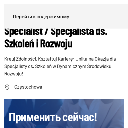
Learning & Development
Перейти к содержимому
Specialist / Specjalista ds.
Szkoleń i Rozwoju
Kreuj Zdolności, Kształtuj Karierę: Unikalna Okazja dla
Specjalisty ds. Szkoleń w Dynamicznym Środowisku
Rozwoju!
Częstochowa
Применить сейчас!