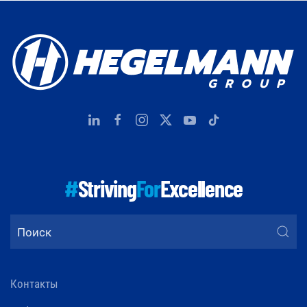
#
Striving
For
Excellence
Контакты