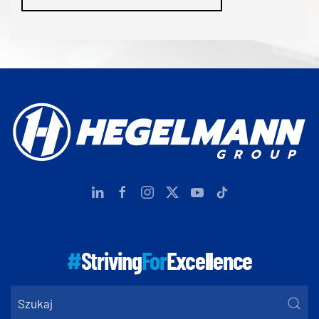
#
Striving
For
Excellence