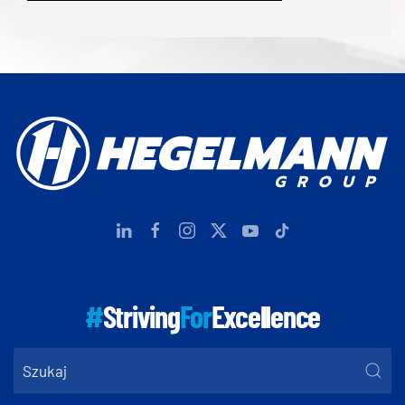
#
Striving
For
Excellence