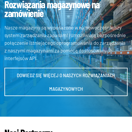
Rozwiązania magazynowe na
zamówienie
Nasze magazyny są wyposażone w najnowocześniejszy
system zarządzania zapasami i umożliwiają bezpośrednie
połączenie istniejącego oprogramowania do zarządzania
z naszymi magazynami za pomocą dostosowanych
interfejsów API.
DOWIEDZ SIĘ WIĘCEJ O NASZYCH ROZWIĄZANIACH
MAGAZYNOWYCH