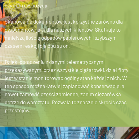
działem dyspozycji.
Skanowanie dokumentów jest korzystne zarówno dla
dysponentów, jak i dla naszych klientów. Skutkuje to
mniejszą ilością odpadów papierowych i szybszym
czasem reakcji dla obu stron.
Dzięki połączeniu z danymi telemetrycznymi
przekazywanymi przez wszystkie ciężarówki, dział floty
jest w stanie monitorować ogólny stan każdej z nich. W
ten sposób można łatwiej zaplanować konserwację, a
nawet zamówić części zamienne, zanim ciężarówka
dotrze do warsztatu. Pozwala to znacznie skrócić czas
przestojów.