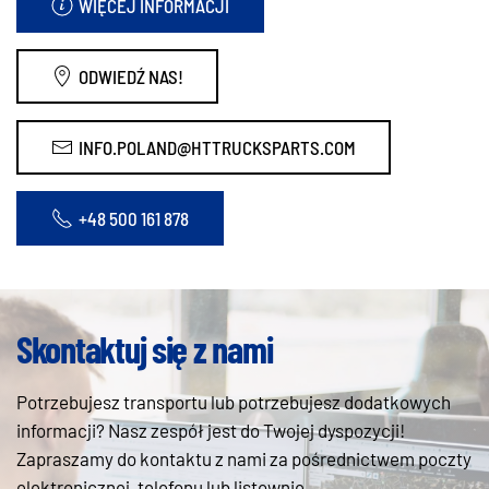
WIĘCEJ INFORMACJI
ODWIEDŹ NAS!
INFO.POLAND@HTTRUCKSPARTS.COM
+48 500 161 878
Skontaktuj się z nami
Potrzebujesz transportu lub potrzebujesz dodatkowych
informacji? Nasz zespół jest do Twojej dyspozycji!
Zapraszamy do kontaktu z nami za pośrednictwem poczty
elektronicznej, telefonu lub listownie.