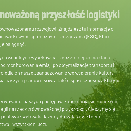
noważoną przyszłość logistyki
ównoważonemu rozwojowi. Znajdziesz tu informacje o
rodowiskowym, społecznym i zarządzania (ESG), które
 je osiągnąć.
ch wspólnych wysiłków na rzecz zmniejszenia śladu
od monitorowania emisji po optymalizację transportu i
rciedla on nasze zaangażowanie we wspieranie kultury
ia naszych pracowników, a także społeczności, z którymi
bserwowania naszych postępów, zapoznania się z naszymi
egii na rzecz zrównoważonej przyszłości. Cieszymy się,
, ponieważ wytrwale dążymy do świata, w którym
twa i wszystkich ludzi.