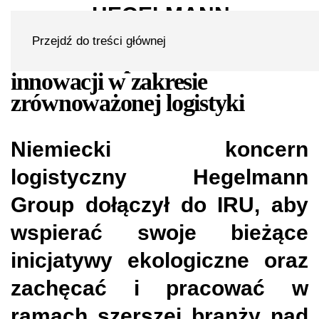
Hegelmann Group dołącza do
Przejdź do treści głównej
IRU w celu pobudzenia
innowacji w zakresie
zrównoważonej logistyki
Niemiecki koncern
logistyczny Hegelmann
Group dołączył do IRU, aby
wspierać swoje bieżące
inicjatywy ekologiczne oraz
zachęcać i pracować w
ramach szerszej branży nad