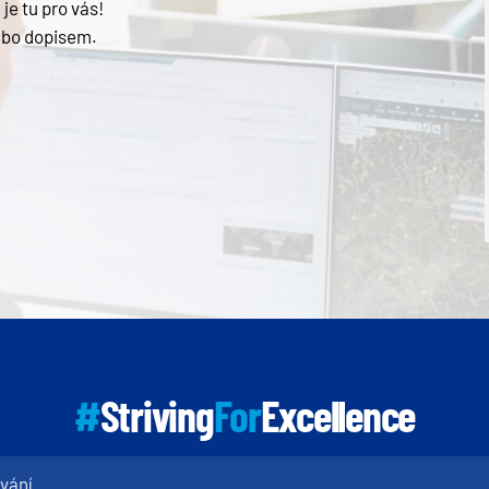
je tu pro vás!
ebo dopisem.
#
Striving
For
Excellence