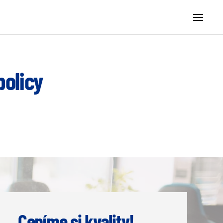
olicy
Ceníme si kvality!