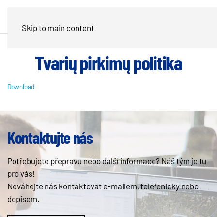
Skip to main content
Tvarių pirkimų politika
Download
Kontaktujte nás
Potřebujete přepravu nebo další informace? Náš tým je tu
pro vás!
Neváhejte nás kontaktovat e-mailem, telefonicky nebo
dopisem.