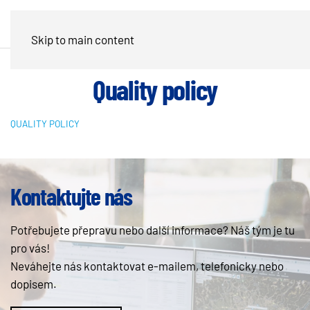
Skip to main content
Quality policy
QUALITY POLICY
Kontaktujte nás
Potřebujete přepravu nebo další informace? Náš tým je tu
pro vás!
Neváhejte nás kontaktovat e-mailem, telefonicky nebo
dopisem.