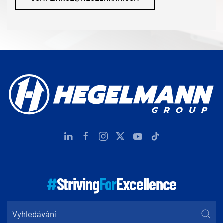
#
Striving
For
Excellence