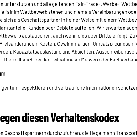
 unterstützen und alle geltenden Fair-Trade-, Werbe-, Wettbe
sie fair im Wettbewerb stehen und niemals Vereinbarungen od
 sich als Geschäftspartner in keiner Weise mit einem Wettbewe
rktanteile, Kunden oder Gebiete aufteilen. Wir erwarten auch
ettbewerb austauschen, auch wenn dies über Dritte erfolgt. Zu
 Preisänderungen, Kosten, Gewinnmargen, Umsatzprognosen, Ve
en, Kapazitätsauslastung und Absichten, Ausschreibungsplän
. Dies gilt auch bei der Teilnahme an Messen oder Fachverban
tum
gentum respektieren und vertrauliche Informationen schützen,
gegen diesen Verhaltenskodex
t von Geschäftspartnern durchzuführen, die Hegelmann Transpo