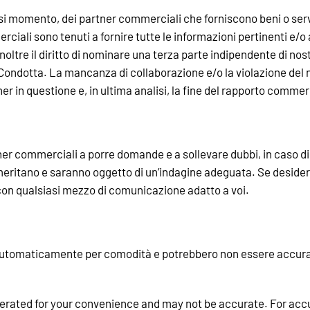
lsiasi momento, dei partner commerciali che forniscono beni o se
rciali sono tenuti a fornire tutte le informazioni pertinenti e/o
mo inoltre il diritto di nominare una terza parte indipendente di no
Condotta. La mancanza di collaborazione e/o la violazione del n
ner in questione e, in ultima analisi, la fine del rapporto com
r commerciali a porre domande e a sollevare dubbi, in caso di p
meritano e saranno oggetto di un’indagine adeguata. Se desider
 con qualsiasi mezzo di comunicazione adatto a voi.
 automaticamente per comodità e potrebbero non essere accurate
erated for your convenience and may not be accurate. For accura