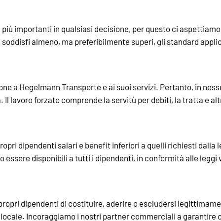
più importanti in qualsiasi decisione, per questo ci aspettiamo
ddisfi almeno, ma preferibilmente superi, gli standard applicabil
zione a Hegelmann Transporte e ai suoi servizi. Pertanto, in ne
Il lavoro forzato comprende la servitù per debiti, la tratta e a
ri dipendenti salari e benefit inferiori a quelli richiesti dalla l
 essere disponibili a tutti i dipendenti, in conformità alle leggi 
 propri dipendenti di costituire, aderire o escludersi legittimame
locale. Incoraggiamo i nostri partner commerciali a garantire ch