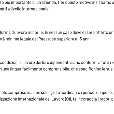
a più importante di un’azienda. Per questo motivo insistiamo af
mati a livello internazionale.
orma di lavoro minorile. In nessun caso deve essere offerto un i
’età minima legale del Paese, se superiore a 15 anni.
ndizioni di lavoro dei loro dipendenti siano conformi a tutti i re
, in una lingua facilmente comprensibile, che specifichino le sue
ali, compresi, ma non solo, gli straordinari e i periodi di ripos
zzazione Internazionale del Lavoro (OIL) e incoraggia i propri pa