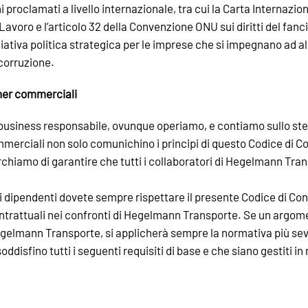
i proclamati a livello internazionale, tra cui la Carta Internazio
avoro e l’articolo 32 della Convenzione ONU sui diritti del fan
iziativa politica strategica per le imprese che si impegnano ad al
 corruzione.
tner commerciali
usiness responsabile, ovunque operiamo, e contiamo sullo stess
mmerciali non solo comunichino i principi di questo Codice di Co
erchiamo di garantire che tutti i collaboratori di Hegelmann Tran
i dipendenti dovete sempre rispettare il presente Codice di Condo
contrattuali nei confronti di Hegelmann Transporte. Se un argo
 Hegelmann Transporte, si applicherà sempre la normativa più se
oddisfino tutti i seguenti requisiti di base e che siano gestiti 