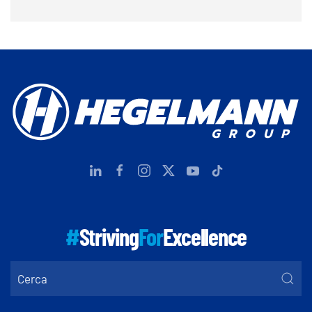
#
Striving
For
Excellence