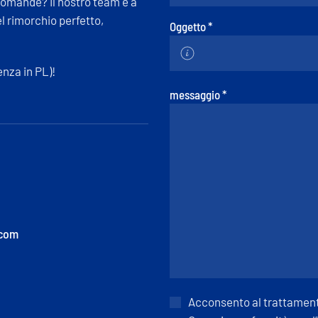
 domande? Il nostro team è a
el rimorchio perfetto,
Oggetto
*
nza in PL)!
messaggio
*
.com
Acconsento al trattamento