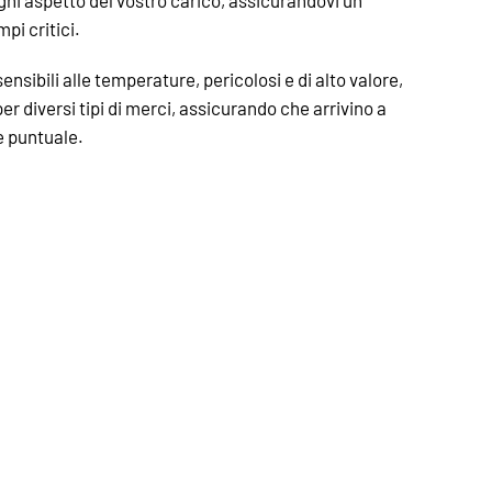
ni aspetto del vostro carico, assicurandovi un
pi critici.
sensibili alle temperature, pericolosi e di alto valore,
per diversi tipi di merci, assicurando che arrivino a
e puntuale.