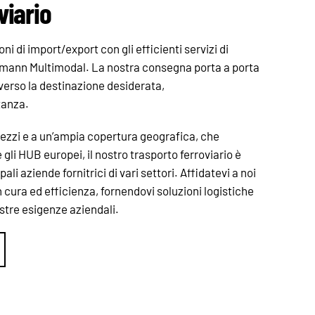
viario
ni di import/export con gli efficienti servizi di
elmann Multimodal. La nostra consegna porta a porta
verso la destinazione desiderata,
tanza.
rezzi e a un’ampia copertura geografica, che
gli HUB europei, il nostro trasporto ferroviario è
li aziende fornitrici di vari settori. Affidatevi a noi
on cura ed efficienza, fornendovi soluzioni logistiche
ostre esigenze aziendali.