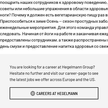
поощрить наших сотрудников к здоровому поведению, 
советы или небольшие упражнения в области здоровья 
ноги? Почему я должен есть вегетарианскую пищу раз 
Приспособиться к зиме Осень — сезон простудных забо
еженедельные мероприятия. Для этого команда управл
следовать. Начиная от йоги на работе и заканчивая еж
предоставлены сотрудникам, а также распространены в 
день смузи и предоставление напитка здоровья со све
You are looking for a career at Hegelmann Group?
Hesitate no further and visit our career-page to see
the latest jobs we offer across Europe and the US.
CAREERS AT HEGELMANN