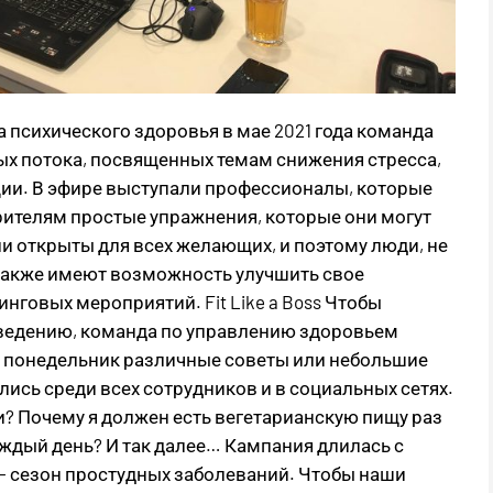
 психического здоровья в мае 2021 года команда
х потока, посвященных темам снижения стресса,
ии. В эфире выступали профессионалы, которые
рителям простые упражнения, которые они могут
и открыты для всех желающих, и поэтому люди, не
также имеют возможность улучшить свое
нговых мероприятий. Fit Like a Boss Чтобы
ведению, команда по управлению здоровьем
ый понедельник различные советы или небольшие
ись среди всех сотрудников и в социальных сетях.
и? Почему я должен есть вегетарианскую пищу раз
ждый день? И так далее… Кампания длилась с
 — сезон простудных заболеваний. Чтобы наши