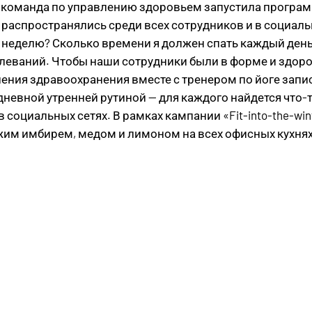
команда по управлению здоровьем запустила программу
распространялись среди всех сотрудников и в социальн
в неделю? Сколько времени я должен спать каждый день
леваний. Чтобы наши сотрудники были в форме и здоро
ения здравоохранения вместе с тренером по йоге запи
едневной утренней рутиной — для каждого найдется что
социальных сетях. В рамках кампании «Fit-into-the-win
жим имбирем, медом и лимоном на всех офисных кухнях