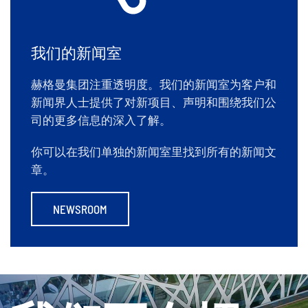
23. 7 月 2026
Industry-leading logistic solutions Hegelmann
Group off […]
READ MORE