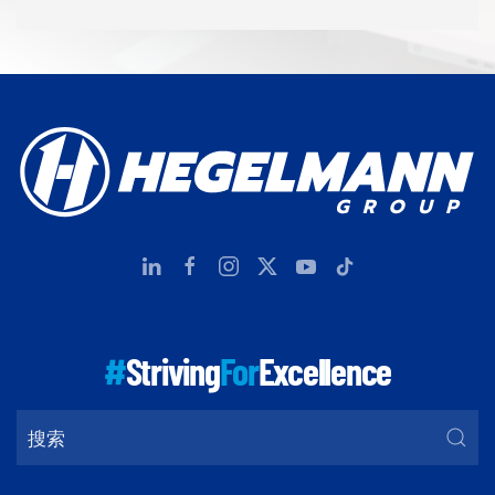
#
Striving
For
Excellence