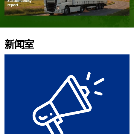
新闻室
From a Few Desks to 9 Cities: Hegelmann
Celebrates 15 Years in Poland