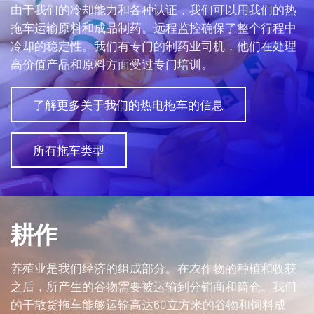
由于我们的冷却能力和各种认证，我们可以用我们的热
拖车运输原料和成品制药。远程监控确保了整个行程中
冷却的稳定性。我们有专门的制药业司机，他们在处理
高价值产品和原料方面受过专门培训。
了解更多关于我们的热电拖车的信息
所有拖车类型
耕作
养殖业是我们经济的组成部分。在农作物的种植和收获
之后，所产生的谷物需要被运输到分销商和筒仓。我们
的干散货拖车能够运输高达60立方米的谷物和饲料成