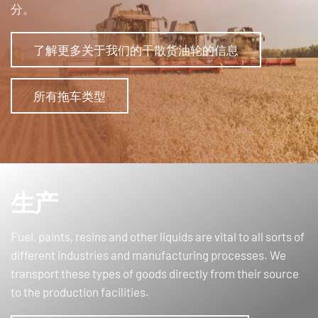
分。
了解更多关于我们的干散货油轮的信息
所有拖车类型
生产
Fuel, paints, resins and other liquids are vital to all sorts of
different industries and manufacturing processes. We
transport these types of goods directly from their source
to the production facilities.