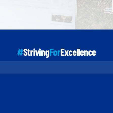
#
Striving
For
Excellence