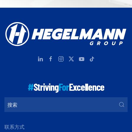
#
Striving
For
Excellence
联系方式