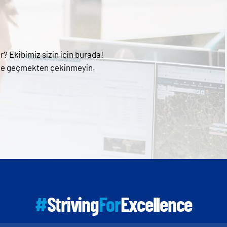
r? Ekibimiz sizin için burada!
şime geçmekten çekinmeyin.
#
Striving
For
Excellence