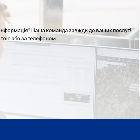
інформація
?
Наша
команда
завжди
до
ваших
послуг
!
штою або за телефоном