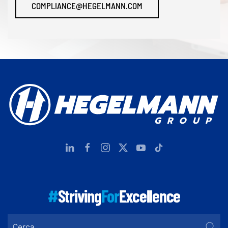
COMPLIANCE@HEGELMANN.COM
#
Striving
For
Excellence