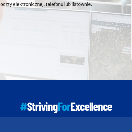
zty elektronicznej, telefonu lub listownie.
#
Striving
For
Excellence