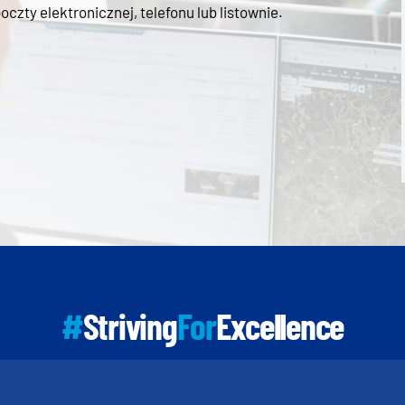
zty elektronicznej, telefonu lub listownie.
#
Striving
For
Excellence