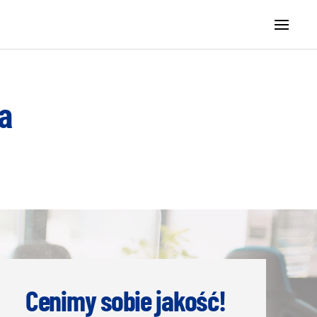
а
Cenimy sobie jakość!