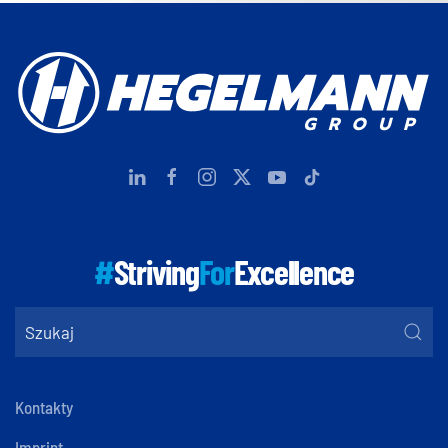
#
Striving
For
Excellence
Kontakty
Imprint