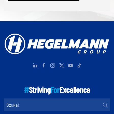
#
Striving
For
Excellence