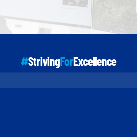
#
Striving
For
Excellence