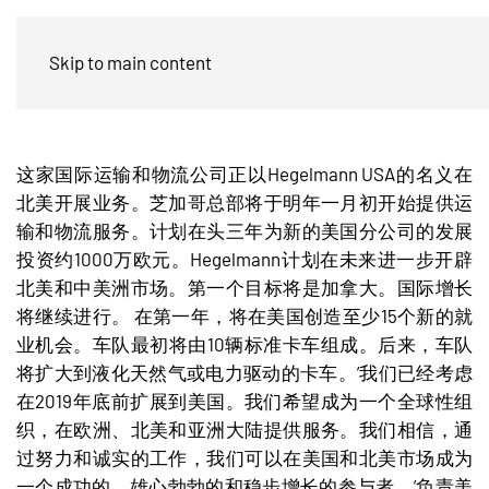
赫格曼集团进军美国
Skip to main content
这家国际运输和物流公司正以Hegelmann USA的名义在
北美开展业务。芝加哥总部将于明年一月初开始提供运
输和物流服务。计划在头三年为新的美国分公司的发展
投资约1000万欧元。Hegelmann计划在未来进一步开辟
北美和中美洲市场。第一个目标将是加拿大。国际增长
将继续进行。 在第一年，将在美国创造至少15个新的就
业机会。车队最初将由10辆标准卡车组成。后来，车队
将扩大到液化天然气或电力驱动的卡车。’我们已经考虑
在2019年底前扩展到美国。我们希望成为一个全球性组
织，在欧洲、北美和亚洲大陆提供服务。我们相信，通
过努力和诚实的工作，我们可以在美国和北美市场成为
一个成功的、雄心勃勃的和稳步增长的参与者，’负责美