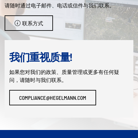
请随时通过电子邮件、电话或信件与我们联系。
联系方式
我们重视质量!
如果您对我们的政策、质量管理或更多有任何疑
问，请随时与我们联系。
COMPLIANCE@HEGELMANN.COM