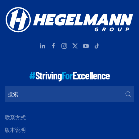
#
Striving
For
Excellence
联系方式
版本说明