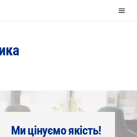
ика
Ми цінуємо якість!