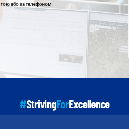
штою або за телефоном
#
Striving
For
Excellence