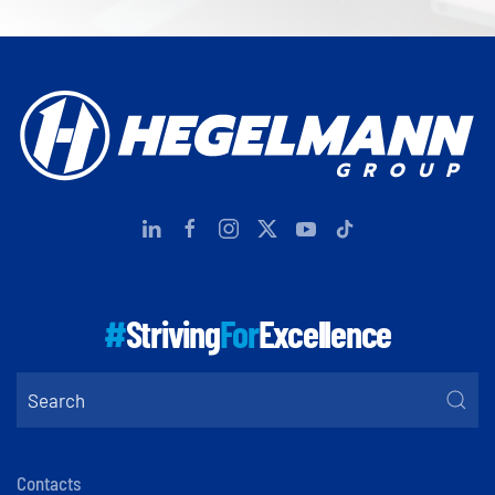
#
Striving
For
Excellence
Contacts