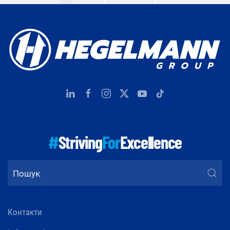
#
Striving
For
Excellence
Контакти