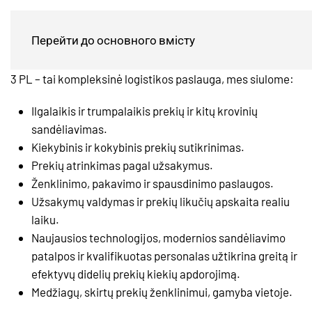
3PL PASLAUGOS
Перейти до основного вмісту
3 PL – tai kompleksinė logistikos paslauga, mes siulome:
Ilgalaikis ir trumpalaikis prekių ir kitų krovinių
sandėliavimas.
Kiekybinis ir kokybinis prekių sutikrinimas.
Prekių atrinkimas pagal užsakymus.
Ženklinimo, pakavimo ir spausdinimo paslaugos.
Užsakymų valdymas ir prekių likučių apskaita realiu
laiku.
Naujausios technologijos, modernios sandėliavimo
patalpos ir kvalifikuotas personalas užtikrina greitą ir
efektyvų didelių prekių kiekių apdorojimą.
Medžiagų, skirtų prekių ženklinimui, gamyba vietoje.