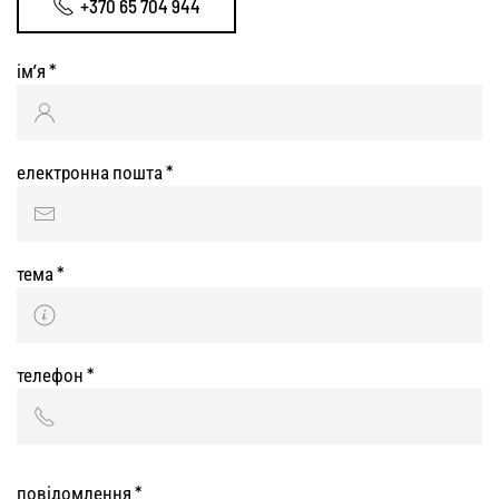
+370 65 704 944
ім’я
*
електронна пошта
*
тема
*
телефон
*
повідомлення
*