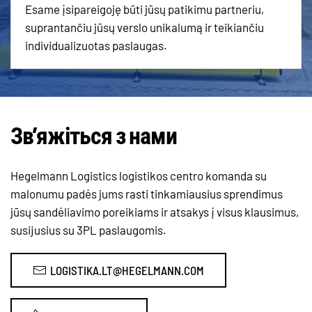
Esame įsipareigoję būti jūsų patikimu partneriu,
suprantančiu jūsų verslo unikalumą ir teikiančiu
individualizuotas paslaugas.
Зв’яжіться з нами
Hegelmann Logistics logistikos centro komanda su
malonumu padės jums rasti tinkamiausius sprendimus
jūsų sandėliavimo poreikiams ir atsakys į visus klausimus,
susijusius su 3PL paslaugomis.
LOGISTIKA.LT@HEGELMANN.COM