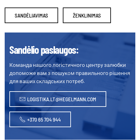
SANDĖLIAVIMAS
ŽENKLINIMAS
Sandėlio paslaugos:
Команда нашого логістичного центру залюбки
допоможе вам з пошуком правильного рішення
для ваших складських потреб.
LOGISTIKA.LT@HEGELMANN.COM
+370 65 704 944