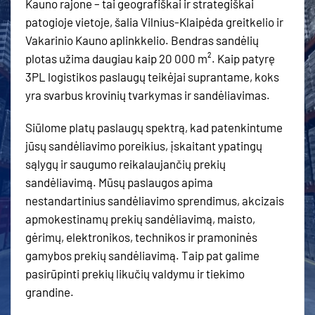
Kauno rajone – tai geografiškai ir strategiškai
patogioje vietoje, šalia Vilnius-Klaipėda greitkelio ir
Vakarinio Kauno aplinkkelio. Bendras sandėlių
plotas užima daugiau kaip 20 000 m². Kaip patyrę
3PL logistikos paslaugų teikėjai suprantame, koks
yra svarbus krovinių tvarkymas ir sandėliavimas.
Siūlome platų paslaugų spektrą, kad patenkintume
jūsų sandėliavimo poreikius, įskaitant ypatingų
sąlygų ir saugumo reikalaujančių prekių
sandėliavimą. Mūsų paslaugos apima
nestandartinius sandėliavimo sprendimus, akcizais
apmokestinamų prekių sandėliavimą, maisto,
gėrimų, elektronikos, technikos ir pramoninės
gamybos prekių sandėliavimą. Taip pat galime
pasirūpinti prekių likučių valdymu ir tiekimo
grandine.