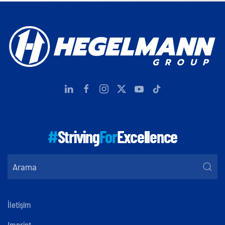
#
Striving
For
Excellence
İletişim
Imprint