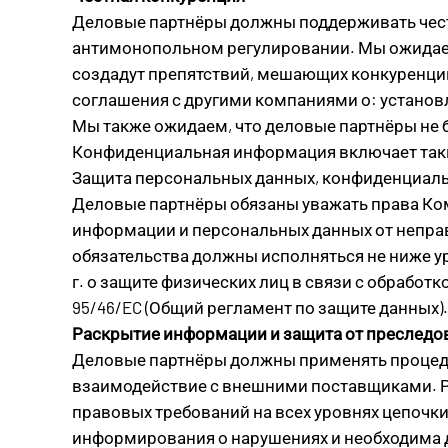
Деловые партнёры должны поддерживать честн
антимонопольном регулировании. Мы ожидаем,
создадут препятствий, мешающих конкуренции. 
соглашения с другими компаниями о: установл
Мы также ожидаем, что деловые партнёры не
Конфиденциальная информация включает такие
Защита персональных данных, конфиденциаль
Деловые партнёры обязаны уважать права Ком
информации и персональных данных от непра
обязательства должны исполняться не ниже ур
г. о защите физических лиц в связи с обрабо
95/46/EC (Общий регламент по защите данных).
Раскрытие информации и защита от преследо
Деловые партнёры должны применять процеду
взаимодействие с внешними поставщиками. Р
правовых требований на всех уровнях цепочк
информирования о нарушениях и необходима д