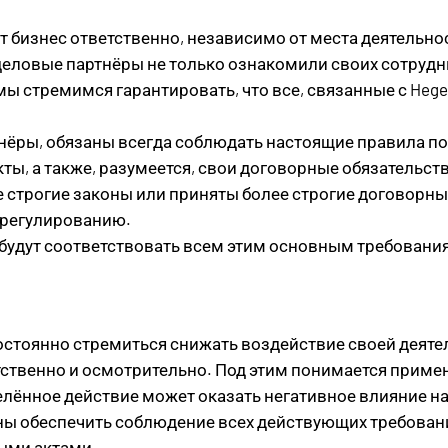
ёт бизнес ответственно, независимо от места деятельнос
деловые партнёры не только ознакомили своих сотруд
ы стремимся гарантировать, что все, связанные с Hegel
тнёры, обязаны всегда соблюдать настоящие правила п
, а также, разумеется, свои договорные обязательства
строгие законы или приняты более строгие договорные
у регулированию.
будут соответствовать всем этим основным требования
остоянно стремиться снижать воздействие своей деяте
ственно и осмотрительно. Под этим понимается примен
елённое действие может оказать негативное влияние н
ы обеспечить соблюдение всех действующих требован
ыми актами.