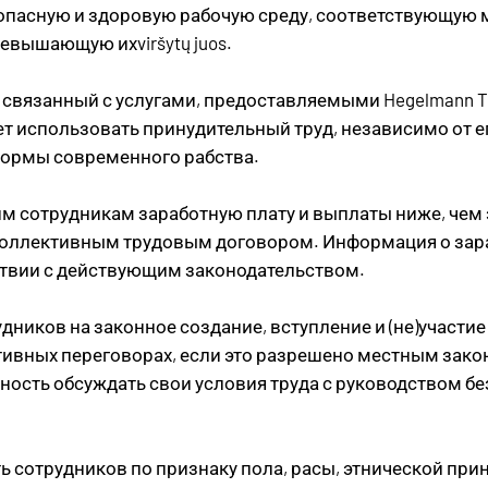
зопасную и здоровую рабочую среду, соответствующу
евышающую ихviršytų juos.
 связанный с услугами, предоставляемыми Hegelmann Tra
ет использовать принудительный труд, независимо от 
формы современного рабства.
м сотрудникам заработную плату и выплаты ниже, чем
коллективным трудовым договором. Информация о зара
тствии с действующим законодательством.
ников на законное создание, вступление и (не)участие
ективных переговорах, если это разрешено местным за
ость обсуждать свои условия труда с руководством бе
сотрудников по признаку пола, расы, этнической прин