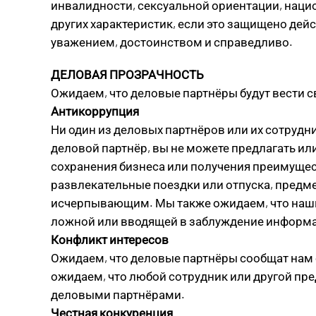
инвалидности, сексуальной ориентации, наци
других характеристик, если это защищено де
уважением, достоинством и справедливо.
ДЕЛОВАЯ ПРОЗРАЧНОСТЬ
Ожидаем, что деловые партнёры будут вести св
Антикоррупция
Ни один из деловых партнёров или их сотрудн
деловой партнёр, вы не можете предлагать или
сохранения бизнеса или получения преимуще
развлекательные поездки или отпуска, предме
исчерпывающим. Мы также ожидаем, что наши д
ложной или вводящей в заблуждение информ
Конфликт интересов
Ожидаем, что деловые партнёры сообщат нам о
ожидаем, что любой сотрудник или другой пред
деловыми партнёрами.
Честная конкуренция