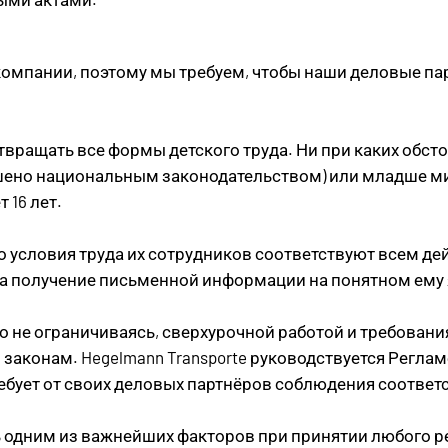
омпании, поэтому мы требуем, чтобы наши деловые п
ращать все формы детского труда. Ни при каких обсто
зрешено национальным законодательством) или младше 
 16 лет.
то условия труда их сотрудников соответствуют всем 
на получение письменной информации на понятном ему 
но не ограничиваясь, сверхурочной работой и требован
аконам. Hegelmann Transporte руководствуется Реглам
требует от своих деловых партнёров соблюдения соотве
ь одним из важнейших факторов при принятии любого р