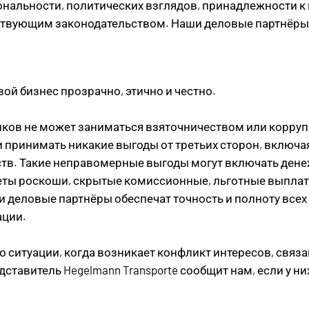
ональности, политических взглядов, принадлежности к
йствующим законодательством. Наши деловые партнёры
ой бизнес прозрачно, этично и честно.
иков не может заниматься взяточничеством или корруп
 принимать никакие выгоды от третьих сторон, включая
ств. Такие неправомерные выгоды могут включать ден
ты роскоши, скрытые комиссионные, льготные выплаты 
еловые партнёры обеспечат точность и полноту всех св
ации.
 ситуации, когда возникает конфликт интересов, связан
ставитель Hegelmann Transporte сообщит нам, если у ни