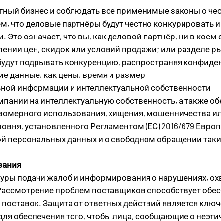
ый бизнес и соблюдать все применимые законы о чест
 что деловые партнёры будут честно конкурировать и 
Это означает, что вы, как деловой партнёр, ни в коем
ении цен, скидок или условий продажи; или разделе ры
 будут подрывать конкуренцию, распространяя конфид
 данные, как цены, время и размер
ной информации и интеллектуальной собственности
пании на интеллектуальную собственность, а также о
вомерного использования, хищения, мошенничества ил
овня, установленного Регламентом (ЕС) 2016/679 Европе
ткой персональных данных и о свободном обращении так
вания
ры подачи жалоб и информирования о нарушениях, охв
ассмотрение проблем поставщиков способствует обес
и поставок. Защита от ответных действий является к
ля обеспечения того, чтобы лица, сообщающие о неэти