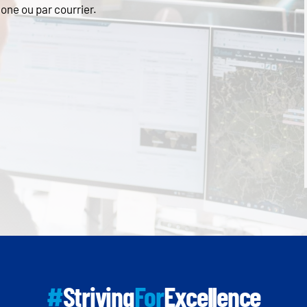
one ou par courrier.
#
Striving
For
Excellence