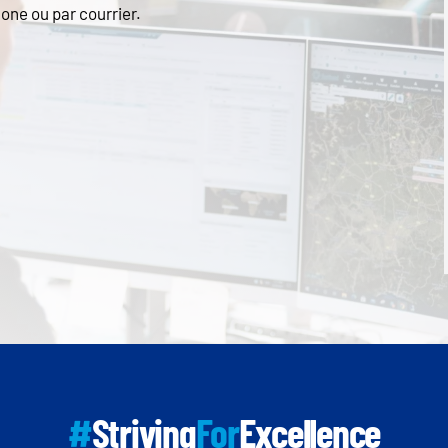
one ou par courrier.
#
Striving
For
Excellence