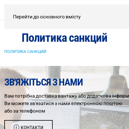
Перейти до основного вмісту
Политика санкций
ПОЛИТИКА САНКЦИЙ
ЗВ’ЯЖІТЬСЯ З НАМИ
Вам
потрібна
доставка
вантажу
або
додаткова
інформ
Ви можете зв'язатися з нами електронною поштою
або за телефоном
КОНТАКТИ